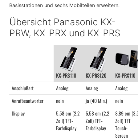
Basisstationen und sechs Mobilteilen erweitern.
Übersicht Panasonic KX-
PRW, KX-PRX und KX-PRS
KX-PRS110
KX-PRS120
KX-PRX110
Anschlußart
Analog
Analog
Analog
Anrufbeantworter
nein
ja (40 Min.)
nein
Display
5,58 cm (2,2
5,58 cm (2,2
8,89 cm (3,
Zoll) TFT-
Zoll) TFT-
Zoll) TFT
Farbdisplay
Farbdisplay
Touch-
Screen