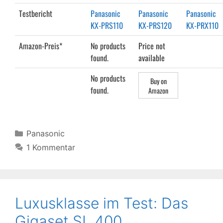
Testbericht
Panasonic
Panasonic
Panasonic
KX-PRS110
KX-PRS120
KX-PRX110
Amazon-Preis*
No products
Price not
found.
available
No products
Buy on
found.
Amazon
Kategorien
Panasonic
1 Kommentar
Luxusklasse im Test: Das
Gigaset SL 400