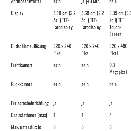
Anrufbeantworter
nein
ja (40 Min.)
nein
Display
5,58 cm (2,2
5,58 cm (2,2
8,89 cm (3,
Zoll) TFT-
Zoll) TFT-
Zoll) TFT
Farbdisplay
Farbdisplay
Touch-
Screen
Bildschirmauflösung
320 x 240
320 x 240
320 x 480
Pixel
Pixel
Pixel
Frontkamera
nein
nein
0,3
Megapixel
Rückkamera
nein
nein
nein
Freisprecheinrichtung
ja
ja
ja
Basisstationen (max)
4
4
4
Max. unterstützte
6
6
6