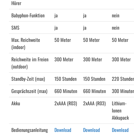
Hörer
Babyphon-Funktion
ja
ja
nein
SMS
ja
ja
nein
Max. Reichweite
50 Meter
50 Meter
50 Meter
(indoor)
Reichweite im Freien
300 Meter
300 Meter
300 Meter
(outdoor)
Standby-Zeit (max)
150 Stunden
150 Stunden
220 Stunde
Gesprächszeit (max)
660 Minuten
660 Minuten
300 Minute
Akku
2xAAA (R03)
2xAAA (R03)
Lithium-
Ionen
Akkupack
Bedienungsanleitung
Download
Download
Download