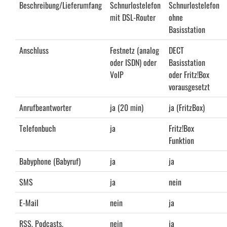
Beschreibung/Lieferumfang
Schnurlostelefon
Schnurlostelefon
mit DSL-Router
ohne
Basisstation
Anschluss
Festnetz (analog
DECT
oder ISDN) oder
Basisstation
VoIP
oder Fritz!Box
vorausgesetzt
Anrufbeantworter
ja (20 min)
ja (FritzBox)
Telefonbuch
ja
Fritz!Box
Funktion
Babyphone (Babyruf)
ja
ja
SMS
ja
nein
E-Mail
nein
ja
RSS, Podcasts,
nein
ja